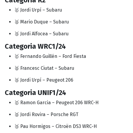
🥇 Jordi Urpí – Subaru
🥈 Mario Duque – Subaru
🥉 Jordi Alfocea – Subaru
Categoria WRC1/24
🥇 Fernando Guillén – Ford Fiesta
🥈 Francesc Ciutat – Subaru
🥉 Jordi Urpí – Peugeot 206
Categoria UNIF1/24
🥇 Ramon Garcia – Peugeot 206 WRC-H
🥈 Jordi Rovira – Porsche RGT
🥉 Pau Hormigos – Citroën DS3 WRC-H