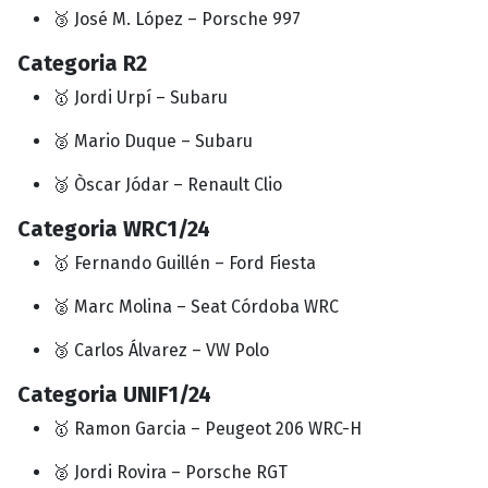
🥉 José M. López – Porsche 997
Categoria R2
🥇 Jordi Urpí – Subaru
🥈 Mario Duque – Subaru
🥉 Òscar Jódar – Renault Clio
Categoria WRC1/24
🥇 Fernando Guillén – Ford Fiesta
🥈 Marc Molina – Seat Córdoba WRC
🥉 Carlos Álvarez – VW Polo
Categoria UNIF1/24
🥇 Ramon Garcia – Peugeot 206 WRC-H
🥈 Jordi Rovira – Porsche RGT