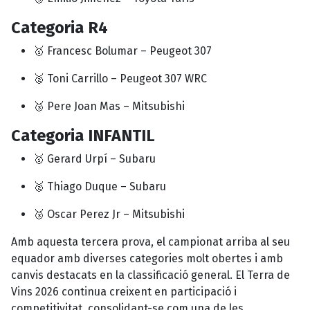
Categoria R4
🥇 Francesc Bolumar – Peugeot 307
🥈 Toni Carrillo – Peugeot 307 WRC
🥉 Pere Joan Mas – Mitsubishi
Categoria INFANTIL
🥇 Gerard Urpí – Subaru
🥈 Thiago Duque – Subaru
🥉 Oscar Perez Jr – Mitsubishi
Amb aquesta tercera prova, el campionat arriba al seu
equador amb diverses categories molt obertes i amb
canvis destacats en la classificació general. El Terra de
Vins 2026 continua creixent en participació i
competitivitat, consolidant-se com una de les