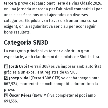
tercera prova del campionat Terra de Vins Clàssic 2026,
en una jornada marcada per l’alt nivell competitiu i per
unes classificacions molt ajustades en diverses
categories. Els pilots van haver d’afrontar una cursa
exigent, on la regularitat va ser clau per aconseguir
bons resultats.
Categoria SN3D
La categoria principal va tornar a oferir un gran
espectacle, amb clar domini dels pilots de Slot La Lira.
1️⃣
Jordi Urpí
(Ferrari 308) es va imposar amb autoritat
gràcies a un excel·lent registre de 657,100.
2️⃣
Josep Vidal
(Ferrari 308 GTB) va acabar segon amb
667,924, mantenint-se molt competitiu durant tota la
prova.
3️⃣
Óscar Pérez
(BMW M1) va completar el podi amb
691,556.