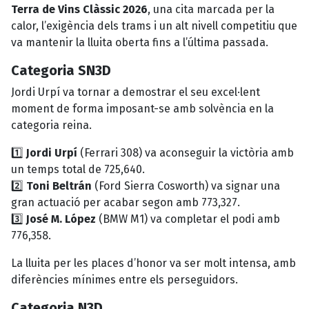
Terra de Vins Clàssic 2026
, una cita marcada per la
calor, l’exigència dels trams i un alt nivell competitiu que
va mantenir la lluita oberta fins a l’última passada.
Categoria SN3D
Jordi Urpí va tornar a demostrar el seu excel·lent
moment de forma imposant-se amb solvència en la
categoria reina.
1️⃣
Jordi Urpí
(Ferrari 308) va aconseguir la victòria amb
un temps total de 725,640.
2️⃣
Toni Beltrán
(Ford Sierra Cosworth) va signar una
gran actuació per acabar segon amb 773,327.
3️⃣
José M. López
(BMW M1) va completar el podi amb
776,358.
La lluita per les places d’honor va ser molt intensa, amb
diferències mínimes entre els perseguidors.
Categoria N3D