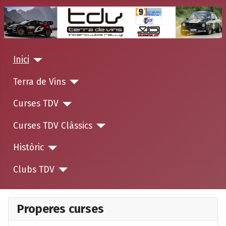
Inici
Terra de Vins
Curses TDV
Curses TDV Clàssics
Històric
Clubs TDV
Properes curses