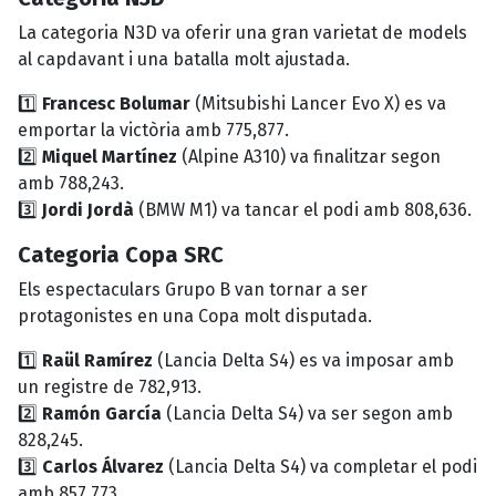
La categoria N3D va oferir una gran varietat de models
al capdavant i una batalla molt ajustada.
1️⃣
Francesc Bolumar
(Mitsubishi Lancer Evo X) es va
emportar la victòria amb 775,877.
2️⃣
Miquel Martínez
(Alpine A310) va finalitzar segon
amb 788,243.
3️⃣
Jordi Jordà
(BMW M1) va tancar el podi amb 808,636.
Categoria Copa SRC
Els espectaculars Grupo B van tornar a ser
protagonistes en una Copa molt disputada.
1️⃣
Raül Ramírez
(Lancia Delta S4) es va imposar amb
un registre de 782,913.
2️⃣
Ramón García
(Lancia Delta S4) va ser segon amb
828,245.
3️⃣
Carlos Álvarez
(Lancia Delta S4) va completar el podi
amb 857,773.