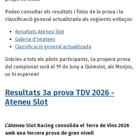
Podeu consultar els resultats i fotos de la prova i la
classificació general actualitzada als següents enllaços:
Resultats Ateneu Slot
Galeria d'imatges
Classificació general actualitzada
Gràcies a tots els pilots participants, La propera prova
del campionat serà el 19 de Juny a Quimslot, als Monjos,
us hi esperem!
Resultats 3a prova TDV 2026 -
Ateneu Slot
L’Ateneu Slot Racing consolida el Terra de Vins 2026
amb una tercera prova de gran nivell