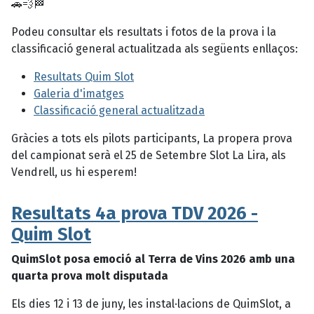
🚗💨🏁
Podeu consultar els resultats i fotos de la prova i la
classificació general actualitzada als següents enllaços:
Resultats Quim Slot
Galeria d'imatges
Classificació general actualitzada
Gràcies a tots els pilots participants, La propera prova
del campionat serà el 25 de Setembre Slot La Lira, als
Vendrell, us hi esperem!
Resultats 4a prova TDV 2026 -
Quim Slot
QuimSlot posa emoció al Terra de Vins 2026 amb una
quarta prova molt disputada
Els dies 12 i 13 de juny, les instal·lacions de QuimSlot, a