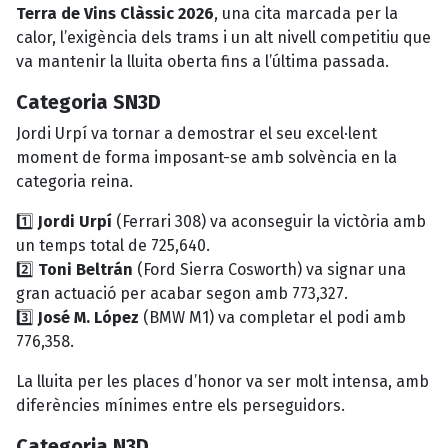
Terra de Vins Clàssic 2026
, una cita marcada per la
calor, l’exigència dels trams i un alt nivell competitiu que
va mantenir la lluita oberta fins a l’última passada.
Categoria SN3D
Jordi Urpí va tornar a demostrar el seu excel·lent
moment de forma imposant-se amb solvència en la
categoria reina.
1️⃣
Jordi Urpí
(Ferrari 308) va aconseguir la victòria amb
un temps total de 725,640.
2️⃣
Toni Beltrán
(Ford Sierra Cosworth) va signar una
gran actuació per acabar segon amb 773,327.
3️⃣
José M. López
(BMW M1) va completar el podi amb
776,358.
La lluita per les places d’honor va ser molt intensa, amb
diferències mínimes entre els perseguidors.
Categoria N3D