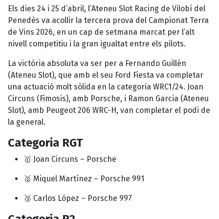
Els dies 24 i 25 d’abril, l’Ateneu Slot Racing de Vilobí del
Penedès va acollir la tercera prova del Campionat Terra
de Vins 2026, en un cap de setmana marcat per l’alt
nivell competitiu i la gran igualtat entre els pilots.
La victòria absoluta va ser per a Fernando Guillén
(Ateneu Slot), que amb el seu Ford Fiesta va completar
una actuació molt sòlida en la categoria WRC1/24. Joan
Circuns (Fimosis), amb Porsche, i Ramon Garcia (Ateneu
Slot), amb Peugeot 206 WRC-H, van completar el podi de
la general.
Categoria RGT
🥇 Joan Circuns – Porsche
🥈 Miquel Martínez – Porsche 991
🥉 Carlos López – Porsche 997
Categoria R2