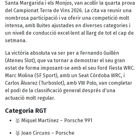
Santa Margarida i els Monjos, van acollir la quarta prova
del Campionat Terra de Vins 2026. La cita va reunir una
nombrosa participació i va oferir una competició molt
intensa, amb lluites ajustades en diverses categories i
un nivell de conducció excel·lent al llarg de tot el cap de
setmana.
La victòria absoluta va ser per a Fernando Guillén
(Ateneu Slot), que va tornar a demostrar el seu gran
estat de forma imposant-se amb el seu Ford Fiesta WRC.
Marc Molina (SF Sport), amb un Seat Córdoba WRC, i
Carlos Álvarez (Turboslot), amb VW Polo, van completar
el podi de la classificació general després d'una
actuació molt regular.
Categoria RGT
🥇 Miquel Martínez – Porsche 991
🥈 Joan Circuns – Porsche