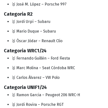
🥉 José M. López – Porsche 997
Categoria R2
🥇 Jordi Urpí – Subaru
🥈 Mario Duque – Subaru
🥉 Òscar Jódar – Renault Clio
Categoria WRC1/24
🥇 Fernando Guillén – Ford Fiesta
🥈 Marc Molina – Seat Córdoba WRC
🥉 Carlos Álvarez – VW Polo
Categoria UNIF1/24
🥇 Ramon Garcia – Peugeot 206 WRC-H
🥈 Jordi Rovira – Porsche RGT