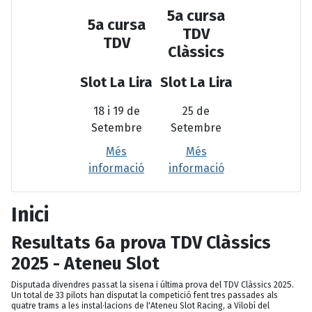
5a cursa
5a cursa
TDV
TDV
Clàssics
Slot La Lira
Slot La Lira
18 i 19 de
25 de
Setembre
Setembre
Més
Més
informació
informació
Inici
Resultats 6a prova TDV Clàssics
2025 - Ateneu Slot
Disputada divendres passat la sisena i última prova del TDV Clàssics 2025.
Un total de 33 pilots han disputat la competició fent tres passades als
quatre trams a les instal·lacions de l'Ateneu Slot Racing, a Vilobí del