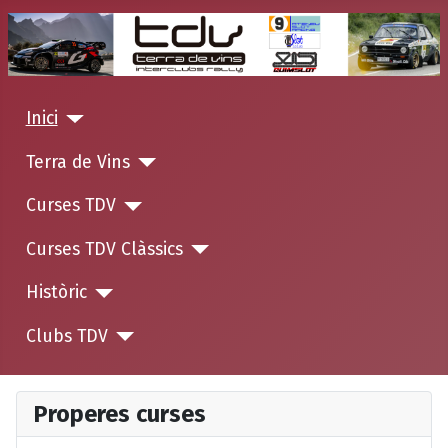
Inici
Terra de Vins
Curses TDV
Curses TDV Clàssics
Històric
Clubs TDV
Properes curses